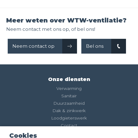
Meer weten over WTW-ventilatie?
Neem contact met ons op, of bel ons!
Neem contact op
Bel ons
Onze diensten
Verwarming
Sanitair
Duurzaamheid
Dak & zinkwerk
Loodgieterswerk
Contact
Cookies